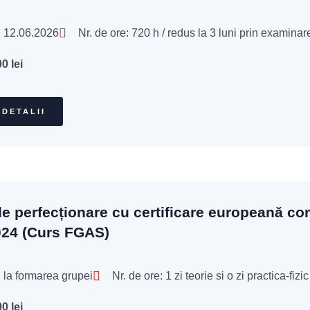
: 12.06.2026
Nr. de ore: 720 h / redus la 3 luni prin examinare
00
lei
 DETALII
e perfecționare cu certificare europeană c
024 (Curs FGAS)
 la formarea grupei
Nr. de ore: 1 zi teorie si o zi practica-fizic
00
lei