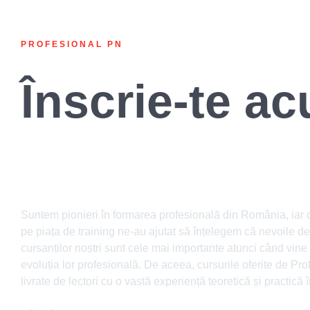
PROFESIONAL PN
Înscrie-te a
Despre noi
Suntem pionieri în formarea profesională din România, iar 
pe piața de training ne-au ajutat să înțelegem că nevoile de
cursanților noștri sunt cele mai importante atunci când vin
evoluția lor profesională. De aceea, cursurile oferite de Pr
livrate de lectori cu o vastă experiență teoretică și practică 