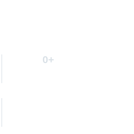
0
+
Ani de experiență