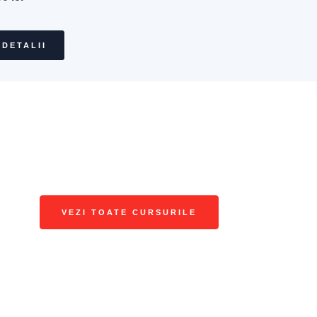
 DETALII
cursul dorit și vino să ne cunoa
VEZI TOATE CURSURILE