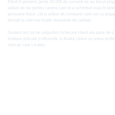
Până în prezent, peste 20.000 de cursanți ne-au trecut pragu
alături de noi pentru cariera care le-a schimbat viața în bin
persoane fizice, cât și alături de companii care vor ca angajaț
formați la cele mai înalte standarde de calitate.
Suntem aici să ne asigurăm că fiecare client are parte de o
învățare plăcută și eficientă, la finalul căreia va putea prof
rolul pe care l-a ales.