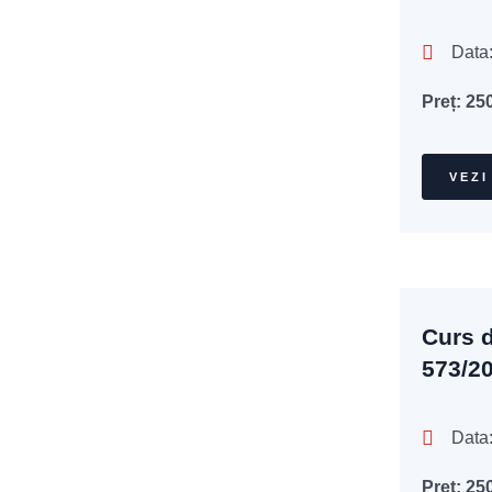
Data
Preț:
25
VEZI
Curs d
573/2
Data:
Preț:
25