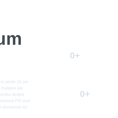
cum
0
+
Profesori
cei peste 16 ani
 învățare ale
0
+
e vorba despre
ofesional PN sunt
Certificate eliberate
în domeniile lor.