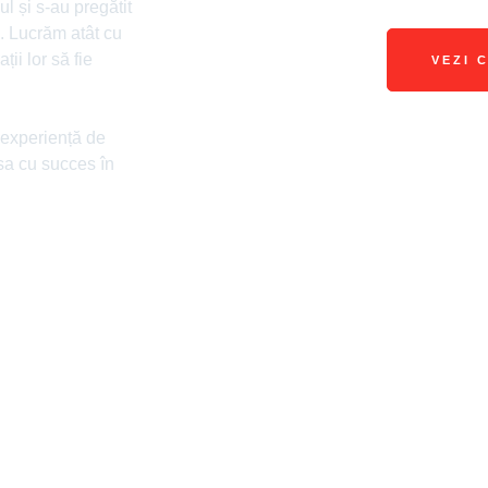
l și s-au pregătit
e. Lucrăm atât cu
ii lor să fie
VEZI 
 experiență de
esa cu succes în