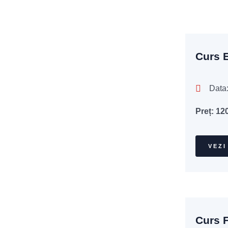
Curs E
Data
Preț:
12
VEZI
Curs F