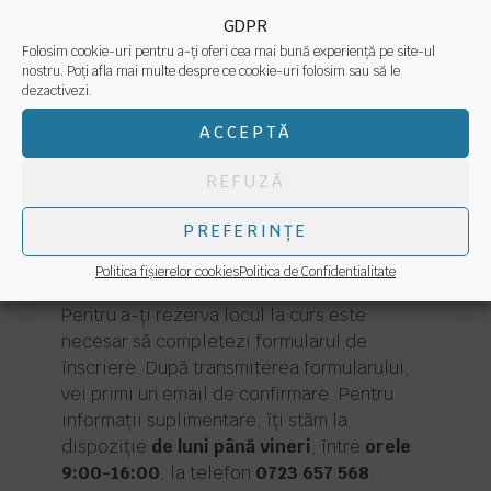
GDPR
Folosim cookie-uri pentru a-ți oferi cea mai bună experiență pe site-ul
nostru. Poți afla mai multe despre ce cookie-uri folosim sau să le
dezactivezi.
Întrebări frecvente
ACCEPTĂ
REFUZĂ
PREFERINȚE
Cum mă înscriu la curs?
Politica fișierelor cookies
Politica de Confidentialitate
Pentru a-ți rezerva locul la curs este
necesar să completezi formularul de
înscriere. După transmiterea formularului,
vei primi un email de confirmare. Pentru
informaţii suplimentare, îți stăm la
dispoziţie
de luni până vineri
, între
orele
9:00-16:00
, la telefon
0723 657 568
.