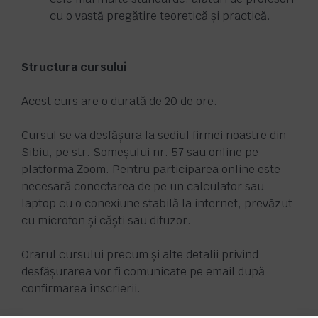
cu o vastă pregătire teoretică și practică.
Structura cursului
Acest curs are o durată de 20 de ore.
Cursul se va desfășura la sediul firmei noastre din
Sibiu, pe str. Someșului nr. 57 sau online pe
platforma Zoom. Pentru participarea online este
necesară conectarea de pe un calculator sau
laptop cu o conexiune stabilă la internet, prevăzut
cu microfon și căști sau difuzor.
Orarul cursului precum și alte detalii privind
desfășurarea vor fi comunicate pe email după
confirmarea înscrierii.